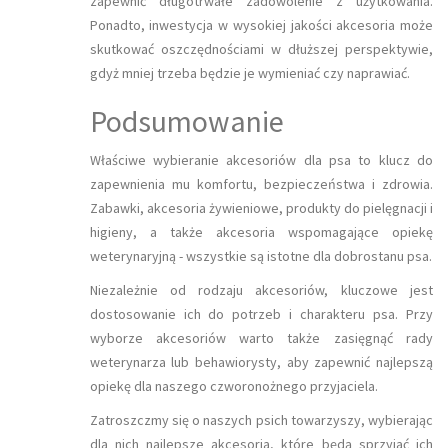
zapewnić długotrwałe zadowolenie z użytkowania.
Ponadto, inwestycja w wysokiej jakości akcesoria może
skutkować oszczędnościami w dłuższej perspektywie,
gdyż mniej trzeba będzie je wymieniać czy naprawiać.
Podsumowanie
Właściwe wybieranie akcesoriów dla psa to klucz do
zapewnienia mu komfortu, bezpieczeństwa i zdrowia.
Zabawki, akcesoria żywieniowe, produkty do pielęgnacji i
higieny, a także akcesoria wspomagające opiekę
weterynaryjną - wszystkie są istotne dla dobrostanu psa.
Niezależnie od rodzaju akcesoriów, kluczowe jest
dostosowanie ich do potrzeb i charakteru psa. Przy
wyborze akcesoriów warto także zasięgnąć rady
weterynarza lub behawiorysty, aby zapewnić najlepszą
opiekę dla naszego czworonożnego przyjaciela.
Zatroszczmy się o naszych psich towarzyszy, wybierając
dla nich najlepsze akcesoria, które będą sprzyjać ich