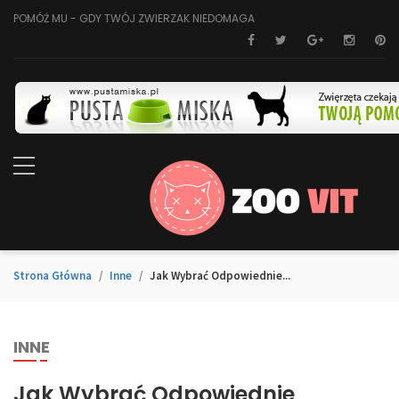
POMÓŻ MU - GDY TWÓJ ZWIERZAK NIEDOMAGA
Strona Główna
Inne
Jak Wybrać Odpowiednie...
INNE
Jak Wybrać Odpowiednie