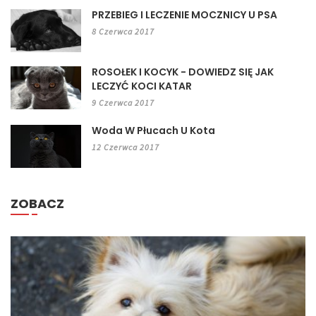
PRZEBIEG I LECZENIE MOCZNICY U PSA
8 Czerwca 2017
ROSOŁEK I KOCYK - DOWIEDZ SIĘ JAK
LECZYĆ KOCI KATAR
9 Czerwca 2017
Woda W Płucach U Kota
12 Czerwca 2017
ZOBACZ