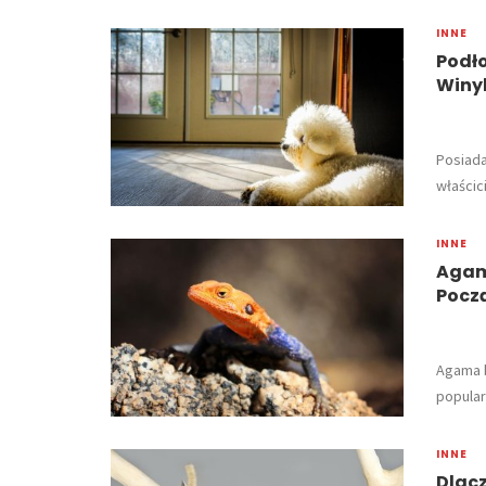
INNE
Podł
Winy
Posiada
właścic
INNE
Agam
Pocz
​Agama 
popular
INNE
Dlac