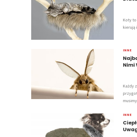
ium?
Hamak I Półki Dla Kota – Jak Urządzić
Kotu Domowy Kącik Zabaw?
​Koty t
kierują
INNE
Najba
Nimi
Każdy z
przygot
musimy.
INNE
Ciepł
Uwag