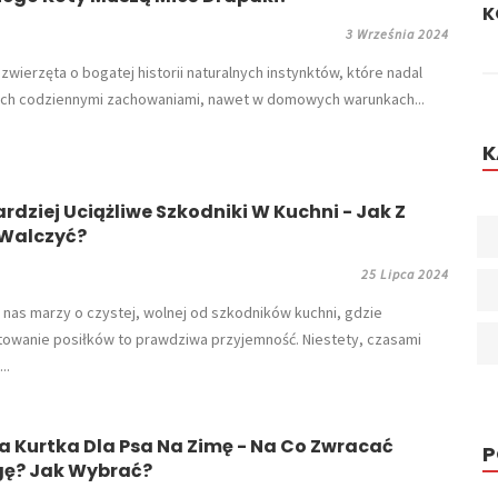
KOTU POD WŁOS — PROBLEM NUŻYCY
J
M
3 Września 2024
o zwierzęta o bogatej historii naturalnych instynktów, które nadal
 ich codziennymi zachowaniami, nawet w domowych warunkach...
K
rdziej Uciążliwe Szkodniki W Kuchni - Jak Z
 Walczyć?
25 Lipca 2024
 nas marzy o czystej, wolnej od szkodników kuchni, gdzie
owanie posiłków to prawdziwa przyjemność. Niestety, czasami
..
a Kurtka Dla Psa Na Zimę - Na Co Zwracać
ę? Jak Wybrać?
P