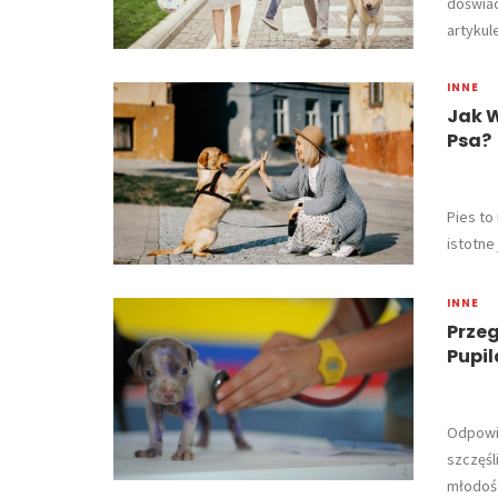
doświa
artykule
INNE
Jak 
Psa?
Pies to
istotne
INNE
Przeg
Pupil
​Odpowi
szczęśl
młodośc