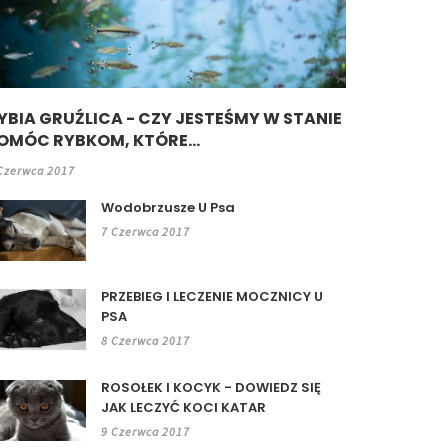
YBIA GRUŹLICA - CZY JESTEŚMY W STANIE
OMÓC RYBKOM, KTÓRE...
Czerwca 2017
Wodobrzusze U Psa
7 Czerwca 2017
PRZEBIEG I LECZENIE MOCZNICY U
PSA
8 Czerwca 2017
ROSOŁEK I KOCYK - DOWIEDZ SIĘ
JAK LECZYĆ KOCI KATAR
9 Czerwca 2017