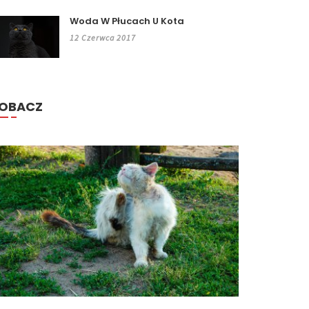
Woda W Płucach U Kota
12 Czerwca 2017
OBACZ