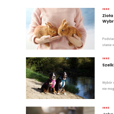
INNE
Zioła
Wybr
Podstaw
stanie 
INNE
Szelk
Wybór s
nie mog
INNE