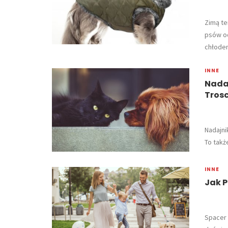
​Zimą t
psów o
chłodem
INNE
Nadaj
Trosc
​Nadajn
To takż
INNE
Jak 
Spacer 