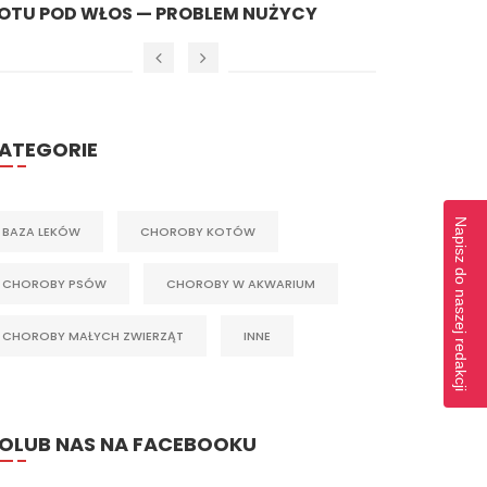
ak Przygotować Psa Do Spacerów W
Jak Pow
ieście?
Sekrety 
ATEGORIE
Napisz do naszej redakcji
BAZA LEKÓW
CHOROBY KOTÓW
CHOROBY PSÓW
CHOROBY W AKWARIUM
CHOROBY MAŁYCH ZWIERZĄT
INNE
OLUB NAS NA FACEBOOKU