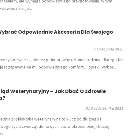
dczeniem, ale wymaga odpowiedniego przygotowania. W tym
 dowiesz się, jak...
Wybrać Odpowiednie Akcesoria Dla Swojego
9 Listopada 2023
 nie tylko zwierzę, ale też pełnoprawny członek rodziny, dlatego tak
 jest zapewnienie mu odpowiedniego komfortu i opieki. Wybór...
ląd Weterynaryjny – Jak Dbać O Zdrowie
a?
31 Października 2023
ednia profilaktyka weterynaryjna to klucz do długiego i
iwego życia zwierząt domowych. Już w okresie psiej i kociej
i...