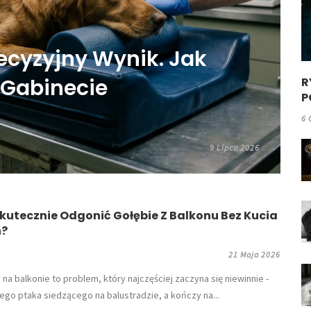
ecyzyjny Wynik. Jak
Gabinecie
R
P
6 
9 Lipca 2026
kutecznie Odgonić Gołębie Z Balkonu Bez Kucia
n?
21 Maja 2026
e na balkonie to problem, który najczęściej zaczyna się niewinnie -
ego ptaka siedzącego na balustradzie, a kończy na...