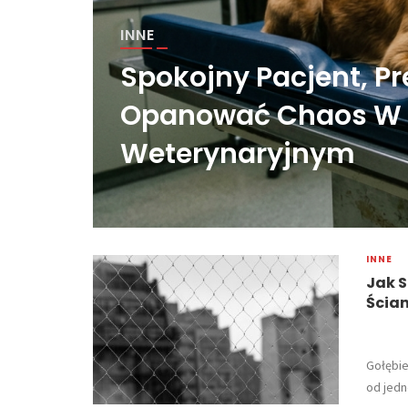
INNE
Spokojny Pacjent, Pr
Opanować Chaos W 
Weterynaryjnym
INNE
Jak S
Ścia
​Gołębi
od jedn