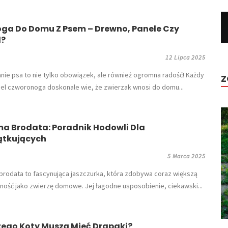
oga Do Domu Z Psem – Drewno, Panele Czy
l?
12 Lipca 2025
nie psa to nie tylko obowiązek, ale również ogromna radość! Każdy
Z
iel czworonoga doskonale wie, że zwierzak wnosi do domu...
a Brodata: Poradnik Hodowli Dla
ątkujących
5 Marca 2025
brodata to fascynująca jaszczurka, która zdobywa coraz większą
ność jako zwierzę domowe. Jej łagodne usposobienie, ciekawski...
zego Koty Muszą Mieć Drapaki?