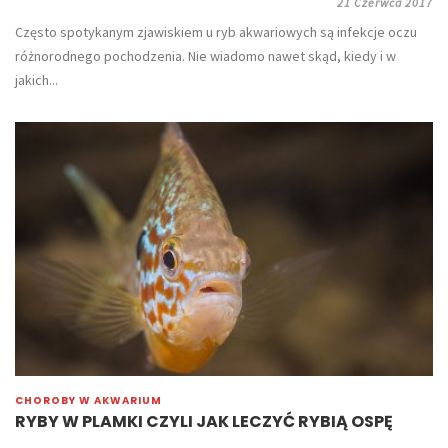
21 Czerwca 2017
Często spotykanym zjawiskiem u ryb akwariowych są infekcje oczu
różnorodnego pochodzenia. Nie wiadomo nawet skąd, kiedy i w
jakich...
CHOROBY W AKWARIUM
RYBY W PLAMKI CZYLI JAK LECZYĆ RYBIĄ OSPĘ