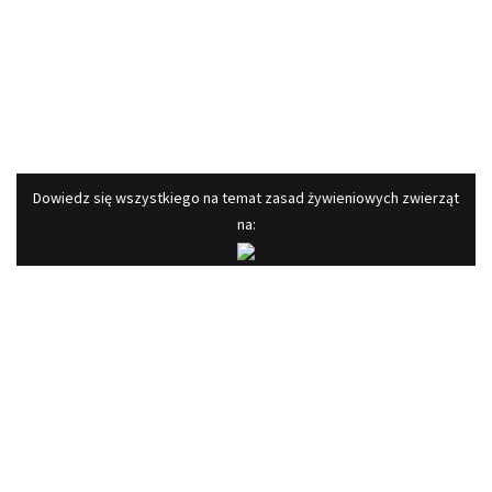
​Dowiedz się wszystkiego na temat zasad żywieniowych zwierząt
na:
© Copyright ZOOVIT.PL | Wszelkie Prawa Zastrzeżone.