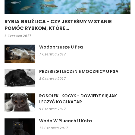
RYBIA GRUŹLICA - CZY JESTEŚMY W STANIE
POMÓC RYBKOM, KTÓRE...
6 Czerwca 2017
Wodobrzusze U Psa
7 Czerwca 2017
PRZEBIEG I LECZENIE MOCZNICY U PSA
8 Czerwca 2017
ROSOŁEK I KOCYK - DOWIEDZ SIĘ JAK
LECZYĆ KOCI KATAR
9 Czerwca 2017
Woda W Płucach U Kota
12 Czerwca 2017