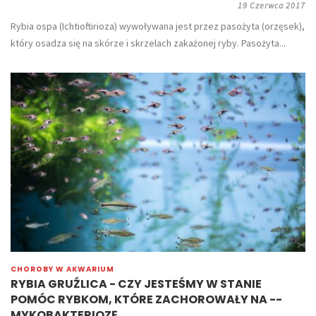
19 Czerwca 2017
Rybia ospa (Ichtioftirioza) wywoływana jest przez pasożyta (orzęsek),
który osadza się na skórze i skrzelach zakażonej ryby. Pasożyta...
CHOROBY W AKWARIUM
RYBIA GRUŹLICA - CZY JESTEŚMY W STANIE
POMÓC RYBKOM, KTÓRE ZACHOROWAŁY NA --
MYKOBAKTERIOZĘ