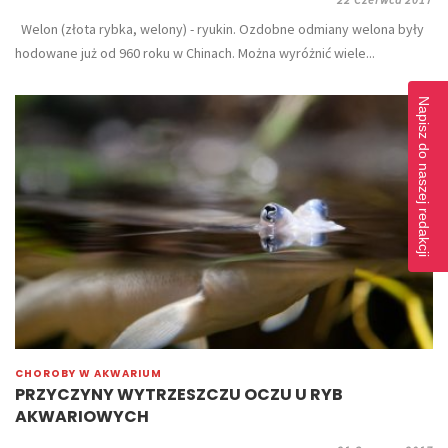
Welon (złota rybka, welony) - ryukin. Ozdobne odmiany welona były
hodowane już od 960 roku w Chinach. Można wyróżnić wiele...
Napisz do naszej redakcji
CHOROBY W AKWARIUM
PRZYCZYNY WYTRZESZCZU OCZU U RYB
AKWARIOWYCH