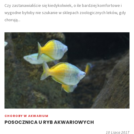
Czy zastanawialiście się kiedykolwiek, o ile bardziej komfortowe i
wygodne byłoby nie szukanie w sklepach zoologicznych leków, gdy
chorują...
CHOROBY W AKWARIUM
POSOCZNICA U RYB AKWARIOWYCH
10 Lipca 2017