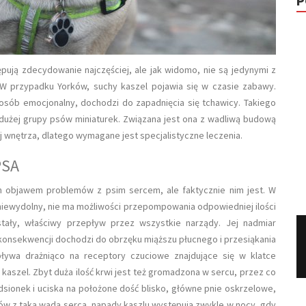
P
ują zdecydowanie najczęściej, ale jak widomo, nie są jedynymi z
 W przypadku Yorków, suchy kaszel pojawia się w czasie zabawy.
posób emocjonalny, dochodzi do zapadnięcia się tchawicy. Takiego
dużej grupy psów miniaturek. Związana jest ona z wadliwą budową
ej wnętrza, dlatego wymagane jest specjalistyczne leczenia.
PSA
 objawem problemów z psim sercem, ale faktycznie nim jest. W
 niewydolny, nie ma możliwości przepompowania odpowiedniej ilości
stały, właściwy przepływ przez wszystkie narządy. Jej nadmiar
konsekwencji dochodzi do obrzęku miąższu płucnego i przesiąkania
ływa drażniąco na receptory czuciowe znajdujące się w klatce
kaszel. Zbyt duża ilość krwi jest też gromadzona w sercu, przez co
sionek i uciska na położone dość blisko, główne pnie oskrzelowe,
w z taką wadą serca, napady kaszlu występują zwykle w nocy, gdy