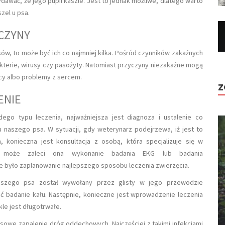
wać, że jego pupil kaszle. Jest to jednak możliwe, dlatego warto
zel u psa.
YCZYNY
sów, to może być ich co najmniej kilka. Pośród czynników zakaźnych
kterie, wirusy czy pasożyty. Natomiast przyczyny niezakaźne mogą
y albo problemy z sercem.
Z
ENIE
ego typu leczenia, najważniejsza jest diagnoza i ustalenie co
naszego psa. W sytuacji, gdy weterynarz podejrzewa, iż jest to
konieczna jest konsultacja z osobą, która specjalizuje się w
Być może zaleci ona wykonanie badania EKG lub badania
e było zaplanowanie najlepszego sposobu leczenia zwierzęcia.
naszego psa został wywołany przez glisty w jego przewodzie
 badanie kału. Następnie, konieczne jest wprowadzenie leczenia
le jest długotrwałe.
sowe zapalenie dróg oddechowych. Najczęściej z takimi infekcjami