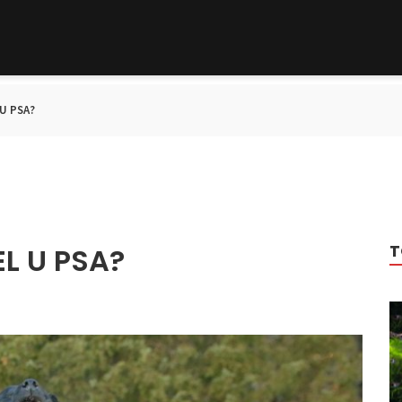
U PSA?
T
L U PSA?