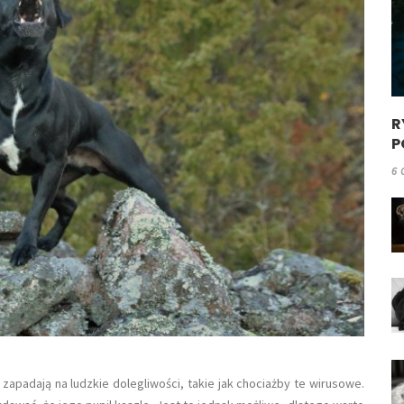
R
P
6 
apadają na ludzkie dolegliwości, takie jak chociażby te wirusowe.