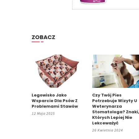
ZOBACZ
Legowisko Jako
Czy Twój Pies
Wsparcie Dla Psów Z
Potrzebuje Wizyty U
Problemami Stawów
Weterynarza
Stomatologa? Znaki
12 Maja 2025
Których Lepiej Nie
Lekceważyć
26 Kwietnia 2024