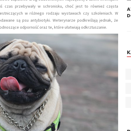
iś czas przebywały w schronisku, choć jest to również częsta
o
Pies Kuleje - Czy To Powód Do Niepokoju?
A
estniczących w różnego rodzaju wystawach czy szkoleniach. W
D
dawane są psu antybiotyki. Weterynarze podkreślają jednak, że
podnoszące odporność oraz te, które ułatwiają odkrztuszanie.
K