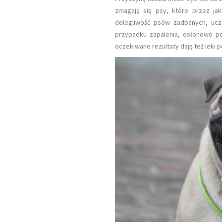
zmagają się psy, które przez jak
Jakie Szelki Są Najlepsze Dla Ciągnąceg
dolegliwość psów zadbanych, ucz
Psa?
przypadku zapalenia, osłonowo po
oczekiwane rezultaty dają też leki 