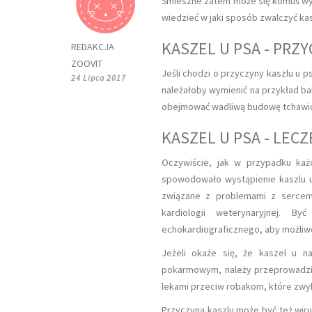
Śmieszne zatem może się komuś wyda
wiedzieć w jaki sposób zwalczyć kas
KASZEL U PSA - PRZ
REDAKCJA
ZOOVIT
Jeśli chodzi o przyczyny kaszlu u p
24 Lipca 2017
należałoby wymienić na przykład ba
obejmować wadliwą budowę tchawic
KASZEL U PSA - LECZ
Oczywiście, jak w przypadku każd
spowodowało wystąpienie kaszlu u 
związane z problemami z sercem, 
kardiologii weterynaryjnej. 
echokardiograficznego, aby możliw
Jeżeli okaże się, że kaszel u 
pokarmowym, należy przeprowadzić
lekami przeciw robakom, które zwyk
Przyczyną kaszlu może być też wiru