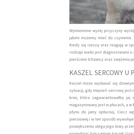
Wymienione wyżej przyczyny występ
jakimi możemy mieć do czynienia.
Kiedy się cieszą oraz reagują w s
rodzaju wada jest diagnozowana u 
pierścieni tchawicy oraz zwężenia j
KASZEL SERCOWY U 
Kaszel może wydawać się dziwnym
sytuacji, gdy mięsień sercowy jest
krwi, która zagwarantowałby jej 
magazynowany jest w płucach, a w 
płynu do jamy opłucnej. Ciecz wp
piersiowej i w ten sposób wywołuje 
powiększeniu ulega jego lewy przed
powodując tym samym kaszel. U psó