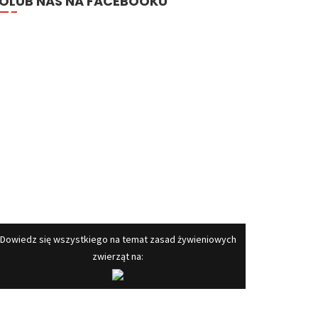
OLUB NAS NA FACEBOOKU
​Dowiedz się wszystkiego na temat zasad żywieniowych
zwierząt na: