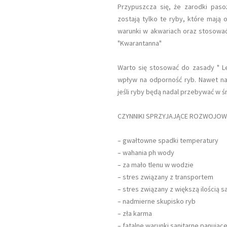
Przypuszcza się, że zarodki pasoż
zostają tylko te ryby, które mają
warunki w akwariach oraz stosować 
"Kwarantanna"
Warto się stosować do zasady " Lep
wpływ na odporność ryb. Nawet na
jeśli ryby będą nadal przebywać w 
CZYNNIKI SPRZYJAJĄCE ROZWOJOW
– gwałtowne spadki temperatury
– wahania ph wody
– za mało tlenu w wodzie
– stres związany z transportem
– stres związany z większą ilością
– nadmierne skupisko ryb
– zła karma
– fatalne warunki sanitarne panując