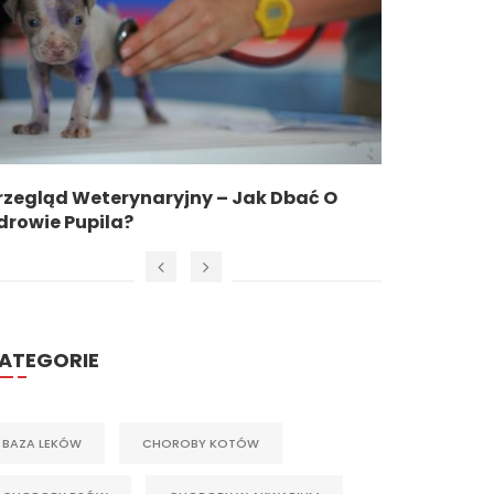
eterynaryjny – Jak Dbać O
Czy Ukąszenie Kle
pila?
Niebezpieczne Dla 
ATEGORIE
BAZA LEKÓW
CHOROBY KOTÓW