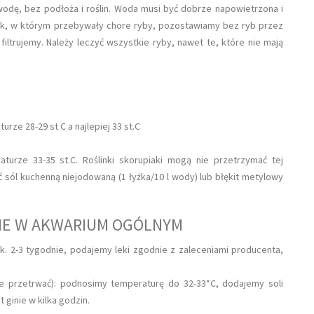
dę, bez podłoża i roślin. Woda musi być dobrze napowietrzona i
rnik, w którym przebywały chore ryby, pozostawiamy bez ryb przez
 filtrujemy. Należy leczyć wszystkie ryby, nawet te, które nie mają
urze 28-29 st C a najlepiej 33 st.C
turze 33-35 st.C. Roślinki skorupiaki mogą nie przetrzymać tej
sól kuchenną niejodowaną (1 łyżka/10 l wody) lub błękit metylowy
NIE W AKWARIUM OGÓLNYM
k. 2-3 tygodnie, podajemy leki zgodnie z zaleceniami producenta,
nie przetrwać): podnosimy temperaturę do 32-33*C, dodajemy soli
ginie w kilka godzin.