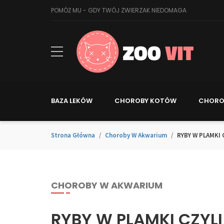
POMÓŻ MU - GDY TWÓJ ZWIERZAK NIEDOMAGA
BAZA LEKÓW
CHOROBY KOTÓW
CHORO
Strona Główna
Choroby W Akwarium
RYBY W PLAMKI C
CHOROBY W AKWARIUM
RYBY W PLAMKI CZYLI