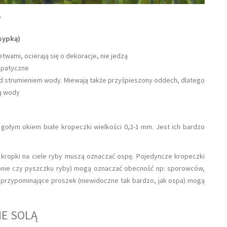
Y
sypką)
twami, ocierają się o dekoracje, nie jedzą
 apatyczne
od strumieniem wody. Miewają także przyśpieszony oddech, dlatego
ią wody
gołym okiem białe kropeczki wielkości 0,2-1 mm. Jest ich bardzo
e kropki na ciele ryby muszą oznaczać ospę. Pojedyncze kropeczki
onie czy pyszczku ryby) mogą oznaczać obecność np: sporowców,
, przypominające proszek (niewidoczne tak bardzo, jak ospa) mogą
IE SOLĄ