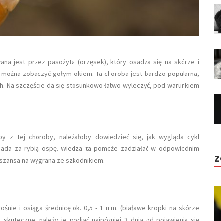
wana jest przez pasożyta (orzęsek), który osadza się na skórze i
a można zobaczyć gołym okiem. Ta choroba jest bardzo popularna,
h. Na szczęście da się stosunkowo łatwo wyleczyć, pod warunkiem
 z tej choroby, należałoby dowiedzieć się, jak wygląda cykl
iada za rybią ospę. Wiedza ta pomoże zadziałać w odpowiednim
Z
a szansa na wygraną ze szkodnikiem.
ośnie i osiąga średnicę ok. 0,5 - 1 mm. (białawe kropki na skórze
 skuteczne, należy je podjąć najpóźniej 3 dnia od pojawienia się