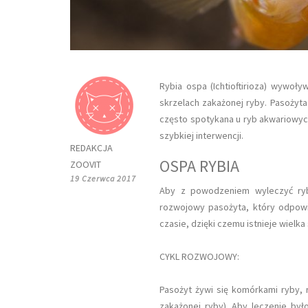
Rybia ospa (Ichtioftirioza) wywoły
skrzelach zakażonej ryby. Pasożyt
często spotykana u ryb akwariowyc
szybkiej interwencji.
REDAKCJA
OSPA RYBIA
ZOOVIT
19 Czerwca 2017
Aby z powodzeniem wyleczyć ryby
rozwojowy pasożyta, który odpow
czasie, dzięki czemu istnieje wielk
CYKL ROZWOJOWY:
Pasożyt żywi się komórkami ryby, r
zakażonej ryby). Aby leczenie było