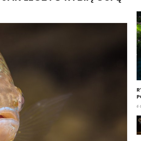
R
P
6 