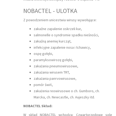
NOBACTEL - ULOTKA
Z powodzeniem unicestwia wirusy wywołujące:
zakaźne zapalenie oskrzeli kur,
salmonelle o syndromie spadku nieśności,
zakaźną anemię kurcząt,
infekcyjne zapalenie nosa i tchawicy,
ospę gołębi,
paramyksowirozę gołębi,
zakażania pneumowirusowe,
zakażania wirusem TRT,
zakażania panrvowirusowe,
pomór świń,
zakażenia reowirusowe o ch. Gumboro, ch.
Marcka, ch. Newcastle, ch. Aujeszky itd.
NOBACTEL Skład:
W skład NOBACTEL wchodzą: Czwartorzędowe sole