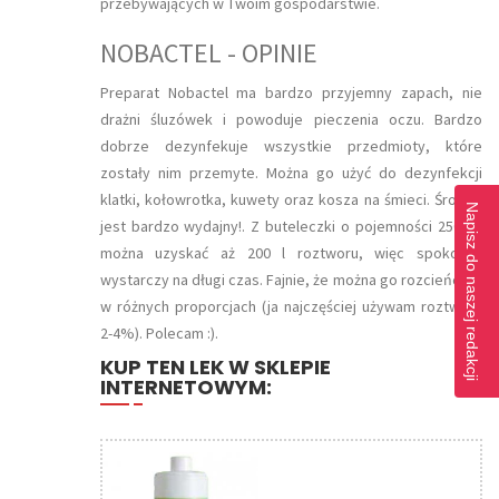
przebywających w Twoim gospodarstwie.
NOBACTEL - OPINIE
Preparat Nobactel ma bardzo przyjemny zapach, nie
drażni śluzówek i powoduje pieczenia oczu. Bardzo
dobrze dezynfekuje wszystkie przedmioty, które
zostały nim przemyte. Można go użyć do dezynfekcji
klatki, kołowrotka, kuwety oraz kosza na śmieci. Środek
Napisz do naszej redakcji
jest bardzo wydajny!. Z buteleczki o pojemności 250 ml
można uzyskać aż 200 l roztworu, więc spokojnie
wystarczy na długi czas. Fajnie, że można go rozcieńczać
w różnych proporcjach (ja najczęściej używam roztworu
2-4%). Polecam :).
KUP TEN LEK W SKLEPIE
INTERNETOWYM: