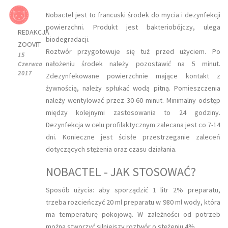
Nobactel jest to francuski środek do mycia i dezynfekcji
powierzchni. Produkt jest bakteriobójczy, ulega
REDAKCJA
biodegradacji.
ZOOVIT
Roztwór przygotowuje się tuż przed użyciem. Po
15
nałożeniu środek należy pozostawić na 5 minut.
Czerwca
2017
Zdezynfekowane powierzchnie mające kontakt z
żywnością, należy spłukać wodą pitną. Pomieszczenia
należy wentylować przez 30-60 minut. Minimalny odstęp
między kolejnymi zastosowania to 24 godziny.
Dezynfekcja w celu profilaktycznym zalecana jest co 7-14
dni. Konieczne jest ścisłe przestrzeganie zaleceń
dotyczących stężenia oraz czasu działania.
NOBACTEL - JAK STOSOWAĆ?
Sposób użycia: aby sporządzić 1 litr 2% preparatu,
trzeba rozcieńczyć 20 ml preparatu w 980 ml wody, która
ma temperaturę pokojową. W zależności od potrzeb
można stworzyć silniejszy roztwór o stężeniu 4%.