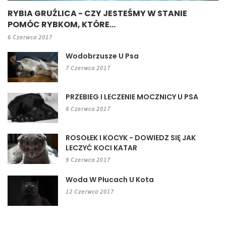
RYBIA GRUŹLICA - CZY JESTEŚMY W STANIE
POMÓC RYBKOM, KTÓRE...
6 Czerwca 2017
Wodobrzusze U Psa
7 Czerwca 2017
PRZEBIEG I LECZENIE MOCZNICY U PSA
8 Czerwca 2017
ROSOŁEK I KOCYK - DOWIEDZ SIĘ JAK
LECZYĆ KOCI KATAR
9 Czerwca 2017
Woda W Płucach U Kota
12 Czerwca 2017