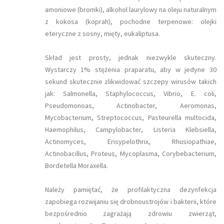
amoniowe (bromki), alkohol laurylowy na oleju naturalnym
z kokosa (koprah), pochodne terpenowe: olejki
eteryczne z sosny, mięty, eukaliptusa.
Skład jest prosty, jednak niezwykle skuteczny.
Wystarczy 1% stężenia praparatu, aby w jedyne 30
sekund skutecznie zlikwidować szczepy wirusów takich
jak: Salmonella, Staphylococcus, Vibrio, E. coli,
Pseudomonoas, Actinobacter, Aeromonas,
Mycobacterium, Streptococcus, Pasteurella multocida,
Haemophilus, Campylobacter, Listeria Klebsiella,
Actinomyces, Erisypelothrix, Rhusiopathiae,
Actinobacillus, Proteus, Mycoplasma, Corybebacterium,
Bordetella Moraxella.
Należy pamiętać, że profilaktyczna dezynfekcja
zapobiega rozwijaniu się drobnoustrojów i bakterii, które
bezpośrednio zagrażają zdrowiu zwierząt,