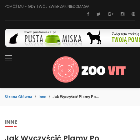
POMÓŻ MU - GDY TWÓJ ZWIERZAK NIEDOMAGA
Strona Główna
Inne
Jak Wyczyścić Plamy Po...
INNE
Jak Wyczyścić Plamy Po