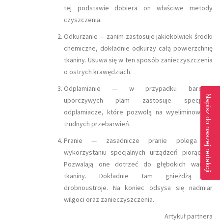
tej podstawie dobiera on właściwe metody
czyszczenia.
Odkurzanie — zanim zastosuje jakiekolwiek środki
chemiczne, dokładnie odkurzy całą powierzchnię
tkaniny. Usuwa się w ten sposób zanieczyszczenia
o ostrych krawędziach.
Odplamianie — w przypadku bardziej
Napisz do naszej redakcji
uporczywych plam zastosuje specjalne
odplamiacze, które pozwolą na wyeliminowanie
trudnych przebarwień.
Pranie — zasadnicze pranie polega na
wykorzystaniu specjalnych urządzeń piorących.
Pozwalają one dotrzeć do głębokich warstw
tkaniny. Dokładnie tam gnieżdżą się
drobnoustroje. Na koniec odsysa się nadmiar
wilgoci oraz zanieczyszczenia.
Artykuł partnera