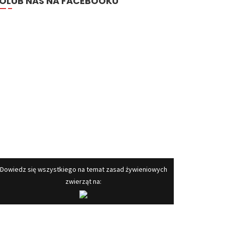
OLUB NAS NA FACEBOOKU
​Dowiedz się wszystkiego na temat zasad żywieniowych
zwierząt na: