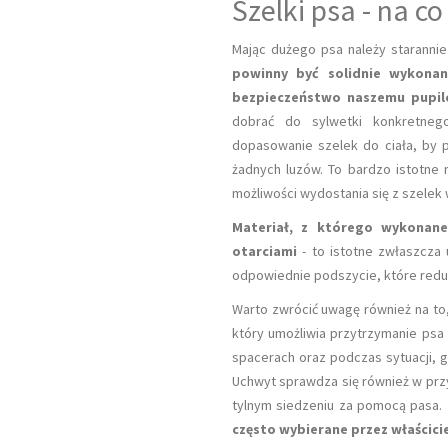
Szelki psa - na 
Kannabidiol Na Zwierzęce Dolegliwości
Mając dużego psa należy staranni
powinny być solidnie wykona
bezpieczeństwo naszemu pupil
dobrać do sylwetki konkretneg
dopasowanie szelek do ciała, by p
żadnych luzów. To bardzo istotne 
możliwości wydostania się z szelek 
Materiał, z którego wykonane
otarciami
- to istotne zwłaszcza u
odpowiednie podszycie, które reduk
Warto zwrócić uwagę również na to
który umożliwia przytrzymanie psa 
spacerach oraz podczas sytuacji, g
Uchwyt sprawdza się również w pr
tylnym siedzeniu za pomocą pasa.
często wybierane przez właścici