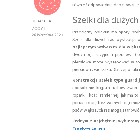
również odpowiednie dopasowanie. 
Szelki dla dużyc
REDAKCJA
ZOOVIT
Przeciętny opiekun ma spory prob
26 Września 2023
Szelki dla dużych ras występują 
Najlepszym wyborem dla więk
dwóch pętli (szyjnej i piersiowej)
piersiowa może występować w for
piersiową zwierzaka. Dlaczego taki
Konstrukcja szelek typu guard 
sposób nie krępują ruchów zwierz
łopatki i kości ramiennej, jak ma 
poruszać się bez żadnych ogranicz
psów większych ras mogą stanowić 
Jednym z najchętniej wybierany
Truelove Lumen