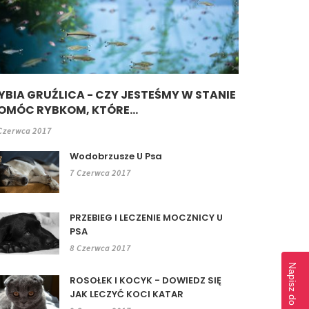
YBIA GRUŹLICA - CZY JESTEŚMY W STANIE
OMÓC RYBKOM, KTÓRE...
Czerwca 2017
Wodobrzusze U Psa
7 Czerwca 2017
PRZEBIEG I LECZENIE MOCZNICY U
PSA
8 Czerwca 2017
ROSOŁEK I KOCYK - DOWIEDZ SIĘ
JAK LECZYĆ KOCI KATAR