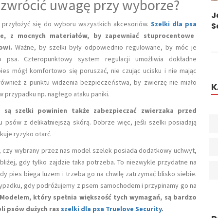
co zwrócić uwagę przy wyborze?
Cukrzyca U Psa
J
e przyłożyć się do wyboru wszystkich akcesoriów.
Szelki dla psa
S
ne, z mocnych materiałów, by zapewniać stuprocentowe
owi.
Ważne, by szelki były odpowiednio regulowane, by móc je
o psa. Czteropunktowy system regulacji umożliwia dokładne
ies mógł komfortowo się poruszać, nie czując ucisku i nie mając
również z punktu widzenia bezpieczeństwa, by zwierzę nie miało
K
w przypadku np. nagłego ataku paniki.
 są szelki powinien także zabezpieczać zwierzaka przed
 psów z delikatniejszą skórą. Dobrze więc, jeśli szelki posiadają
uje ryzyko otarć.
, czy wybrany przez nas model szelek posiada dodatkowy uchwyt,
bliżej, gdy tylko zajdzie taka potrzeba. To niezwykle przydatne na
dy pies biega luzem i trzeba go na chwilę zatrzymać blisko siebie.
zypadku, gdy podróżujemy z psem samochodem i przypinamy go na
Modelem, który spełnia większość tych wymagań, są bardzo
eli psów dużych ras
szelki dla psa Truelove Security
.