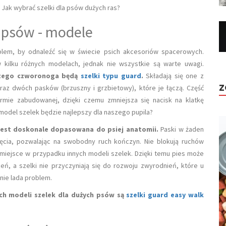
Jak wybrać szelki dla psów dużych ras?
h psów - modele
lem, by odnaleźć się w świecie psich akcesoriów spacerowych.
w kilku różnych modelach, jednak nie wszystkie są warte uwagi.
szego czworonoga będą
szelki typu guard
.
Składają się one z
Z
 oraz dwóch pasków (brzuszny i grzbietowy), które je łączą. Część
mie zabudowanej, dzięki czemu zmniejsza się nacisk na klatkę
 model szelek będzie najlepszy dla naszego pupila?
jest doskonale dopasowana do psiej anatomii.
Paski w żaden
ęcia, pozwalając na swobodny ruch kończyn. Nie blokują ruchów
to miejsce w przypadku innych modeli szelek. Dzięki temu pies może
eń, a szelki nie przyczyniają się do rozwoju zwyrodnień, które u
nie lada problem.
ch modeli szelek dla dużych psów są
szelki guard easy walk