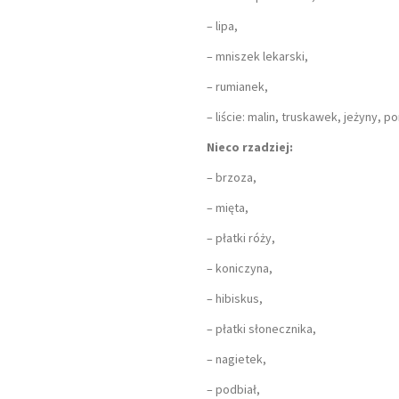
– lipa,
– mniszek lekarski,
– rumianek,
– liście: malin, truskawek, jeżyny, po
Nieco rzadziej:
– brzoza,
– mięta,
– płatki róży,
– koniczyna,
– hibiskus,
– płatki słonecznika,
– nagietek,
– podbiał,