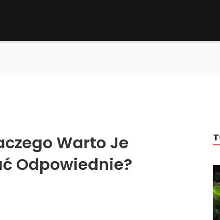
T
laczego Warto Je
ać Odpowiednie?