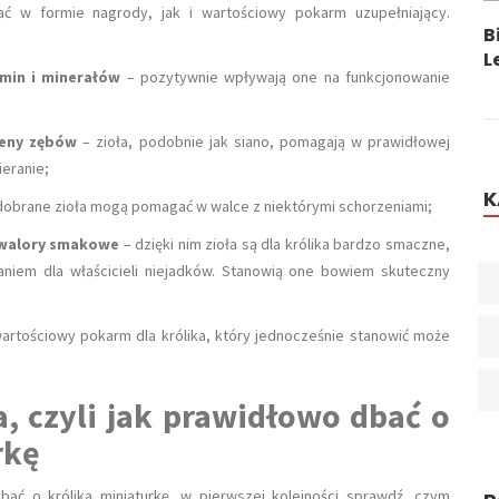
 w formie nagrody, jak i wartościowy pokarm uzupełniający.
ekcją? To Da Się Leczyć!
Biegunka U Kota – P
Leczenie
amin i minerałów
– pozytywnie wpływają one na funkcjonowanie
ieny zębów
– zioła, podobnie jak siano, pomagają w prawidłowej
ieranie;
K
dobrane zioła mogą pomagać w walce z niektórymi schorzeniami;
 walory smakowe
– dzięki nim zioła są dla królika bardzo smaczne,
iem dla właścicieli niejadków. Stanowią one bowiem skuteczny
wartościowy pokarm dla królika, który jednocześnie stanowić może
, czyli jak prawidłowo dbać o
rkę
dbać o królika miniaturkę, w pierwszej kolejności sprawdź, czym