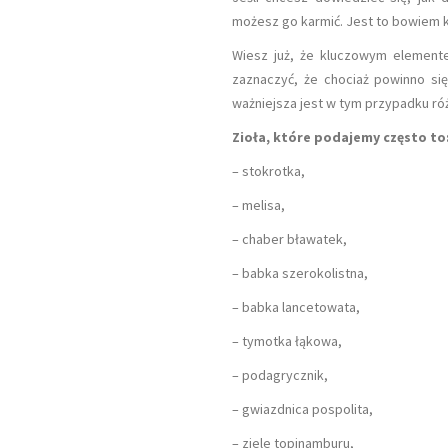
możesz go karmić. Jest to bowiem k
Wiesz już, że kluczowym elemente
zaznaczyć, że chociaż powinno się
ważniejsza jest w tym przypadku ró
Zioła, które podajemy często to
– stokrotka,
– melisa,
– chaber bławatek,
– babka szerokolistna,
– babka lancetowata,
– tymotka łąkowa,
– podagrycznik,
– gwiazdnica pospolita,
– ziele topinamburu,