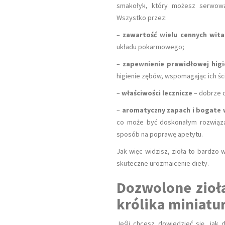
smakołyk, który możesz serwować
zusze U Psa
Problemy Z Er
Wszystko przez:
–
zawartość wielu cennych wit
układu pokarmowego;
–
zapewnienie prawidłowej hig
higienie zębów, wspomagając ich śc
–
właściwości lecznicze
– dobrze 
–
aromatyczny zapach i bogate
co może być doskonałym rozwiązan
sposób na poprawę apetytu.
Jak więc widzisz, zioła to bardzo 
skuteczne urozmaicenie diety.
Dozwolone zioła
królika miniatu
Jeśli chcesz dowiedzieć się, jak 