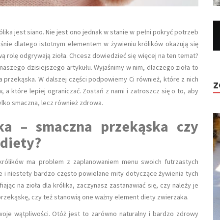
ka jest siano. Nie jest ono jednak w stanie w pełni pokryć potrzeb
aśnie dlatego istotnym elementem w żywieniu królików okazują się
ą rolę odgrywają zioła. Chcesz dowiedzieć się więcej na ten temat?
 naszego dzisiejszego artykułu. Wyjaśnimy w nim, dlaczego zioła to
a przekąska. W dalszej części podpowiemy Ci również, które z nich
Z
 które lepiej ograniczać. Zostań z nami i zatroszcz się o to, aby
tylko smaczna, lecz również zdrowa.
ika – smaczna przekąska czy
 diety?
 królików ma problem z zaplanowaniem menu swoich futrzastych
e i niestety bardzo często powielane mity dotyczące żywienia tych
iając na zioła dla królika, zaczynasz zastanawiać się, czy należy je
rzekąskę, czy też stanowią one ważny element diety zwierzaka.
je wątpliwości. Otóż jest to zarówno naturalny i bardzo zdrowy