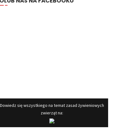
OLUB NAS NA FACEBOOKU
​Dowiedz się wszystkiego na temat zasad żywieniowych
zwierząt na: