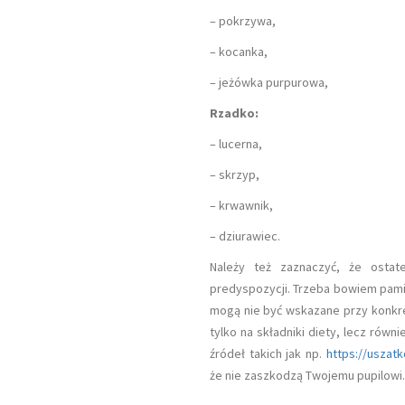
– pokrzywa,
– kocanka,
– jeżówka purpurowa,
Rzadko:
– lucerna,
– skrzyp,
– krwawnik,
– dziurawiec.
Należy też zaznaczyć, że ostate
predyspozycji. Trzeba bowiem pami
mogą nie być wskazane przy konkre
tylko na składniki diety, lecz rów
źródeł takich jak np.
https://uszatk
że nie zaszkodzą Twojemu pupilowi.