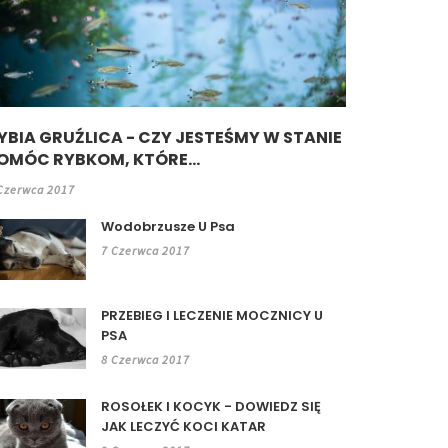
YBIA GRUŹLICA - CZY JESTEŚMY W STANIE
OMÓC RYBKOM, KTÓRE...
Czerwca 2017
Wodobrzusze U Psa
7 Czerwca 2017
PRZEBIEG I LECZENIE MOCZNICY U
PSA
8 Czerwca 2017
ROSOŁEK I KOCYK - DOWIEDZ SIĘ
JAK LECZYĆ KOCI KATAR