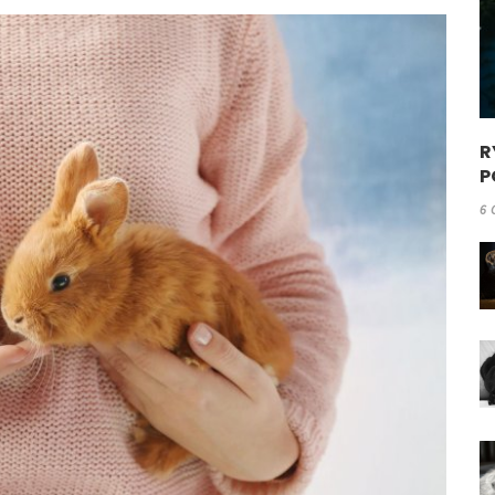
R
P
6 