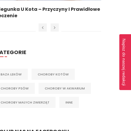
rzyczyny I Prawidłowe
Jak Przygotować Psa Do S
Mieście?
Napisz do naszej redakcji
ATEGORIE
BAZA LEKÓW
CHOROBY KOTÓW
CHOROBY PSÓW
CHOROBY W AKWARIUM
CHOROBY MAŁYCH ZWIERZĄT
INNE