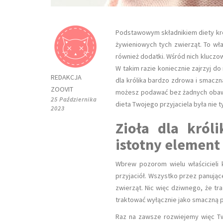
Podstawowym składnikiem diety króli
żywieniowych tych zwierząt. To wł
również dodatki. Wśród nich kluczow
W takim razie koniecznie zajrzyj do
REDAKCJA
dla królika bardzo zdrowa i smaczn
ZOOVIT
możesz podawać bez żadnych obaw, a
25 Października
dieta Twojego przyjaciela była nie 
2023
Zioła dla król
istotny element
Wbrew pozorom wielu właścicieli
przyjaciół. Wszystko przez panując
zwierząt. Nic więc dziwnego, że traf
traktować wyłącznie jako smaczną p
Raz na zawsze rozwiejemy więc Two