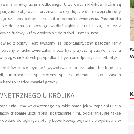
wania infekcji ucha środkowego. U zdrowych królików, które są
ają się żadne objawy schorzenia, a to czy dojdzie do rozwoju choroby
ego szczepu bakterii oraz od odporności zwierzęcia. Pasteurella
się do ucha środkowego wzdłuż trąbki Eustachiusza, lub też z
wca żuchwy, który otwiera się do trąbki Eustachiusza.
kowiec złocisty, jest uważany za oportunistyczny patogen jamy
DRONTAL - GDY PASOŻYTY ATAKUJĄ
S
n obecny w uchu zwierzaka, może być przyczyną zapalenia ucha
W
ięcej, w niektórych przypadkach bywa on odporny na antybiotyki.
królików może być też wywoływane przez takie bakterie jak
coli, Enterococcus sp. Proteus sp., Pseudomonas spp. Czasem
 a bardzo rzadko również grzyby.
K
WNĘTRZNEGO U KRÓLIKA
apalenia ucha wewnętrznego są takie same jak w zapaleniu ucha
ażby drapanie uszu łapką, potrząsanie nimi, pocieranie, ale także
dy dojdzie do pęknięcia błony bębenkowej, pojawia się wydzielina w