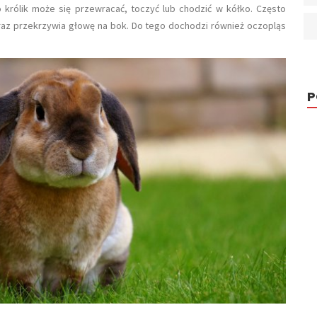
królik może się przewracać, toczyć lub chodzić w kółko. Często
oraz przekrzywia głowę na bok. Do tego dochodzi również oczopląs
P