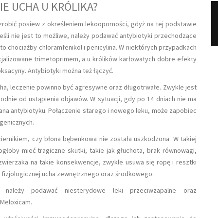
IE UCHA U KRÓLIKA?
zrobić posiew z określeniem lekooporności, gdyż na tej podstawie
Jeśli nie jest to możliwe, należy podawać antybiotyki przechodzące
 to chociażby chloramfenikol i penicylina. W niektórych przypadkach
cjalizowane trimetoprimem, a u królików karłowatych dobre efekty
ksacyny. Antybiotyki można też łączyć.
ha, leczenie powinno być agresywne oraz długotrwałe. Zwykle jest
ygodnie od ustąpienia objawów. W sytuacji, gdy po 14 dniach nie ma
ana antybiotyku. Połączenie starego i nowego leku, może zapobiec
ogenicznych.
iernikiem, czy błona bębenkowa nie została uszkodzona. W takiej
głoby mieć tragiczne skutki, takie jak głuchota, brak równowagi,
zwierzaka na takie konsekwencje, zwykle usuwa się ropę i resztki
 fizjologicznej ucha zewnętrznego oraz środkowego.
wi należy podawać niesterydowe leki przeciwzapalne oraz
 Meloxicam.