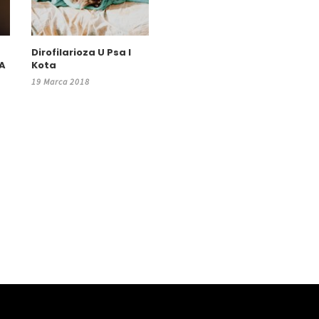
Dirofilarioza U Psa I
SA
Kota
19 Marca 2018