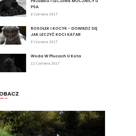
PRZEBIEG I LECZENIE MOCZNICY U
PSA
8 Czerwca 2017
ROSOŁEK I KOCYK - DOWIEDZ SIĘ
JAK LECZYĆ KOCI KATAR
9 Czerwca 2017
Woda W Płucach U Kota
12 Czerwca 2017
OBACZ