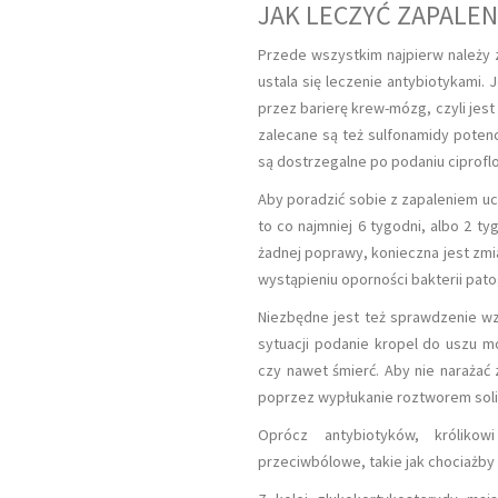
JAK LECZYĆ ZAPALEN
Przede wszystkim najpierw należy 
ustala się leczenie antybiotykami. 
przez barierę krew-mózg, czyli jest
zalecane są też sulfonamidy poten
są dostrzegalne po podaniu ciproflo
Aby poradzić sobie z zapaleniem uc
to co najmniej 6 tygodni, albo 2 t
żadnej poprawy, konieczna jest zmi
wystąpieniu oporności bakterii pat
Niezbędne jest też sprawdzenie wz
sytuacji podanie kropel do uszu mo
czy nawet śmierć. Aby nie narażać 
poprzez wypłukanie roztworem soli
Oprócz antybiotyków, króliko
przeciwbólowe, takie jak chociażby