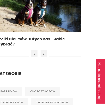
zelki Dla Psów Dużych Ras - Jakie
Najczęs
ybrać?
Napisz do naszej redakcji
ATEGORIE
BAZA LEKÓW
CHOROBY KOTÓW
CHOROBY PSÓW
CHOROBY W AKWARIUM