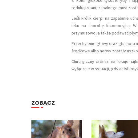
Z kolei glukokortykosterydy maj
redukcji stanu zapalnego musi zosta
Jeśli królik cierpi na zapalenie u
leku na chorobę lokomocyjną. W 
przymusowo, a także podawać płyn
Przechylenie głowy oraz głuchota 
środkowe albo nerwy zostały uszko
Chirurgiczny drenaż nie rokuje naj
wyłącznie w sytuacji, gdy antybiotyk
ZOBACZ