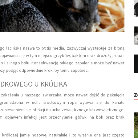
o łacińska nazwa to otitis media, zazwyczaj występuje za błoną
jawiania się w tym miejscu grzybów, bakterii oraz drożdży, ropa i
go i silnego bólu. Konsekwencją takiego zapalenia może być nawet
leży podjąć odpowiednie kroki by temu zapobiec.
ODKOWEGO U KRÓLIKA
Z
zakażenia u naszego zwierzaka, może nawet dojść do pęknięcia
agromadzona w uchu środkowym ropa wylewa się do kanału
eniesieniem się infekcji do ucha zewnętrznego lub wewnętrznego.
 objawem infekcji jest przechylenie główki na bok oraz brak
 króliczej jamie nosowej naturalnie i to właśnie ona jest często