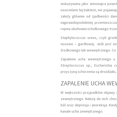
wskazywana jako winowajca powsta
nosicielami tej bakterii, nie pojawi
zależy głównie od zjadliwości dan
najprawdopodobniej przemieszcza 
ropnia okołowierzchołkowego trzono
Staphylococcus ureus, czyli gron
MOCZNICA CZYLI PRZEWLEKŁA
nosowo – gardłowej. Jeśli jest o
NIEWYDOLNOŚĆ NEREK U TWOJEGO
środkowego lub wewnętrznego. Co w
MRUCZKA
Zapalenie ucha wewnętrznego u 
Streptococcus sp., Escherichia 
przyczyną schorzenia są drożdżaki,
ZAPALENIE UCHA WE
W większości przypadków objawy z
zewnętrznego. Należą do nich choci
ból oraz depresja i anoreksja. Kie
kanale ucha zewnętrznego.