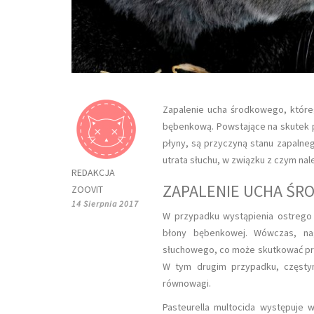
Zapalenie ucha środkowego, któreg
bębenkową. Powstające na skutek po
płyny, są przyczyną stanu zapalne
utrata słuchu, w związku z czym na
REDAKCJA
ZAPALENIE UCHA ŚR
ZOOVIT
14 Sierpnia 2017
W przypadku wystąpienia ostrego 
błony bębenkowej. Wówczas, n
słuchowego, co może skutkować prz
W tym drugim przypadku, częstym
równowagi.
Pasteurella multocida występuje w