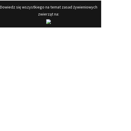
​Dowiedz się wszystkiego na temat zasad żywieniowych
zwierząt na: