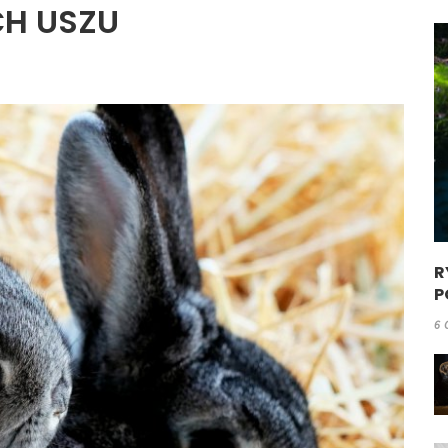
CH USZU
R
P
6 