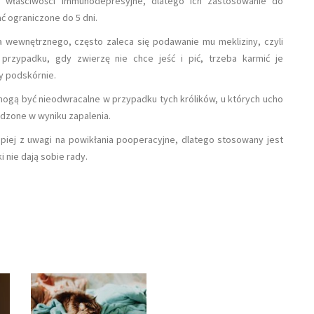
ą właściwości immunodepresyjne, dlatego ich zastosowanie do
ć ograniczone do 5 dni.
cha wewnętrznego, często zaleca się podawanie mu mekliziny, czyli
przypadku, gdy zwierzę nie chce jeść i pić, trzeba karmić je
y podskórnie.
mogą być nieodwracalne w przypadku tych królików, u których ucho
dzone w wyniku zapalenia.
lepiej z uwagi na powikłania pooperacyjne, dlatego stosowany jest
i nie dają sobie rady.