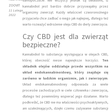
samopoczucie. Nie wszyscy jednak są świadomi, iż
ZOOVIT
kannabidiol jest bardzo dobrze przyswajalny przez
11 Lutego
organizmy zwierząt. Każdy właściciel czworonożnego
2022
przyjaciela chce zadbać o niego jak najlepiej, dlatego też
warto rozważyć wdrożenie oleju CBD do diety zwierzęcia.
Czy CBD jest dla zwierząt
bezpieczne?
Kannabidiol to substancja występująca w olejach CBD,
której obecność niesie największe korzyści.
Ten
składnik olejów oddziałuje przede wszystkim na
układ endokannabinoidowy, który znajduje się
zarówno w ludzkim organizmie, jak i zwierzęcym
.
Układ endokannabinoidowy odpowiada za wiele
procesów zachodzących w ciele człowieka i zwierzęcia,
dlatego też powinniśmy wspierać jego działanie. Warto
podkreślić, że CBD nie ma właściwości psychoaktywnych,
ani uzależniających, dzięki czemu zażywanie substancji