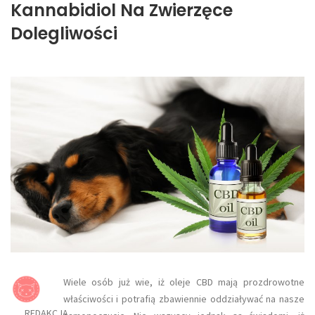
Kannabidiol Na Zwierzęce
Dolegliwości
​Wiele osób już wie, iż oleje CBD mają prozdrowotne
właściwości i potrafią zbawiennie oddziaływać na nasze
REDAKCJA