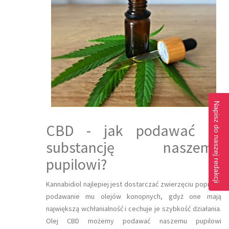
Napisz do naszej redakcji
CBD - jak podawać tę
substancję naszemu
pupilowi?
Kannabidiol najlepiej jest dostarczać zwierzęciu poprzez
podawanie mu olejów konopnych, gdyż one mają
największą wchłanialność i cechuje je szybkość działania.
Olej CBD możemy podawać naszemu pupilowi