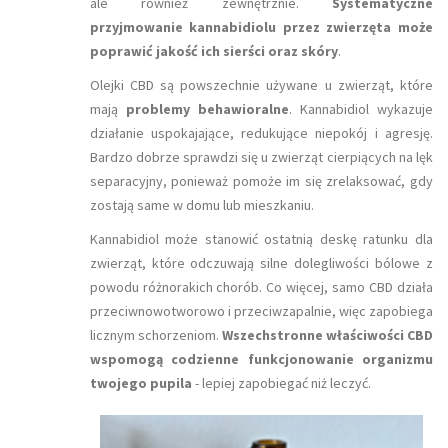
ale również zewnętrznie.
Systematyczne
przyjmowanie kannabidiolu przez zwierzęta może
poprawić jakość ich sierści oraz skóry
.
Olejki CBD są powszechnie używane u zwierząt, które
mają
problemy behawioralne
. Kannabidiol wykazuje
działanie uspokajające, redukujące niepokój i agresję.
Bardzo dobrze sprawdzi się u zwierząt cierpiących na lęk
separacyjny, ponieważ pomoże im się zrelaksować, gdy
zostają same w domu lub mieszkaniu.
Kannabidiol może stanowić ostatnią deskę ratunku dla
zwierząt, które odczuwają silne dolegliwości bólowe z
powodu różnorakich chorób. Co więcej, samo CBD działa
przeciwnowotworowo i przeciwzapalnie, więc zapobiega
licznym schorzeniom.
Wszechstronne właściwości CBD
wspomogą codzienne funkcjonowanie organizmu
twojego pupila
- lepiej zapobiegać niż leczyć.