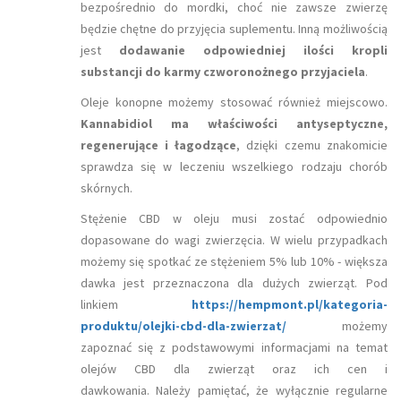
bezpośrednio do mordki, choć nie zawsze zwierzę
będzie chętne do przyjęcia suplementu. Inną możliwością
jest
dodawanie odpowiedniej ilości kropli
substancji do karmy czworonożnego przyjaciela
.
Oleje konopne możemy stosować również miejscowo.
Kannabidiol ma właściwości antyseptyczne,
regenerujące i łagodzące
, dzięki czemu znakomicie
sprawdza się w leczeniu wszelkiego rodzaju chorób
skórnych.
Stężenie CBD w oleju musi zostać odpowiednio
dopasowane do wagi zwierzęcia. W wielu przypadkach
możemy się spotkać ze stężeniem 5% lub 10% - większa
dawka jest przeznaczona dla dużych zwierząt. Pod
linkiem
https://hempmont.pl/kategoria-
produktu/olejki-cbd-dla-zwierzat/
możemy
zapoznać się z podstawowymi informacjami na temat
olejów CBD dla zwierząt oraz ich cen i
dawkowania. Należy pamiętać, że wyłącznie regularne