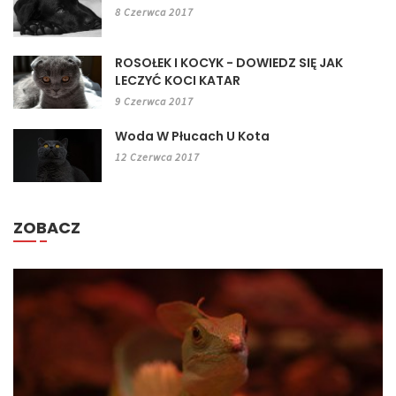
8 Czerwca 2017
ROSOŁEK I KOCYK - DOWIEDZ SIĘ JAK
LECZYĆ KOCI KATAR
9 Czerwca 2017
Woda W Płucach U Kota
12 Czerwca 2017
ZOBACZ