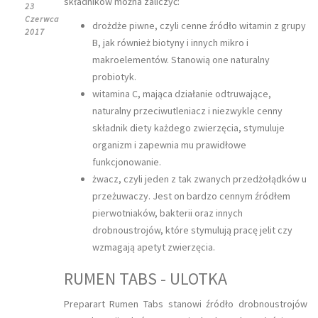
składników można zaliczyć:
23
Czerwca
drożdże piwne, czyli cenne źródło witamin z grupy
2017
B, jak również biotyny i innych mikro i
makroelementów. Stanowią one naturalny
probiotyk.
witamina C, mająca działanie odtruwające,
naturalny przeciwutleniacz i niezwykle cenny
składnik diety każdego zwierzęcia, stymuluje
organizm i zapewnia mu prawidłowe
funkcjonowanie.
żwacz, czyli jeden z tak zwanych przedżołądków u
przeżuwaczy. Jest on bardzo cennym źródłem
pierwotniaków, bakterii oraz innych
drobnoustrojów, które stymulują pracę jelit czy
wzmagają apetyt zwierzęcia.
RUMEN TABS - ULOTKA
Preparart Rumen Tabs stanowi źródło drobnoustrojów