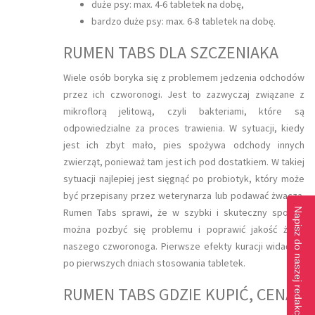
duże psy: max. 4-6 tabletek na dobę,
bardzo duże psy: max. 6-8 tabletek na dobę.
RUMEN TABS DLA SZCZENIAKA
Wiele osób boryka się z problemem jedzenia odchodów
przez ich czworonogi. Jest to zazwyczaj związane z
mikroflorą jelitową, czyli bakteriami, które są
odpowiedzialne za proces trawienia. W sytuacji, kiedy
jest ich zbyt mało, pies spożywa odchody innych
zwierząt, ponieważ tam jest ich pod dostatkiem. W takiej
sytuacji najlepiej jest sięgnąć po probiotyk, który może
być przepisany przez weterynarza lub podawać żwacza.
Rumen Tabs sprawi, że w szybki i skuteczny sposób
Napisz do naszej redakcji
można pozbyć się problemu i poprawić jakość życia
naszego czworonoga. Pierwsze efekty kuracji widać już
po pierwszych dniach stosowania tabletek.
RUMEN TABS GDZIE KUPIĆ, CENA