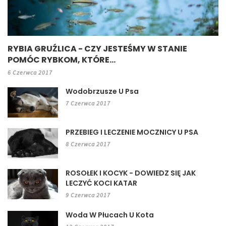
RYBIA GRUŹLICA - CZY JESTEŚMY W STANIE
POMÓC RYBKOM, KTÓRE...
6 Czerwca 2017
Wodobrzusze U Psa
7 Czerwca 2017
PRZEBIEG I LECZENIE MOCZNICY U PSA
8 Czerwca 2017
ROSOŁEK I KOCYK - DOWIEDZ SIĘ JAK
LECZYĆ KOCI KATAR
9 Czerwca 2017
Woda W Płucach U Kota