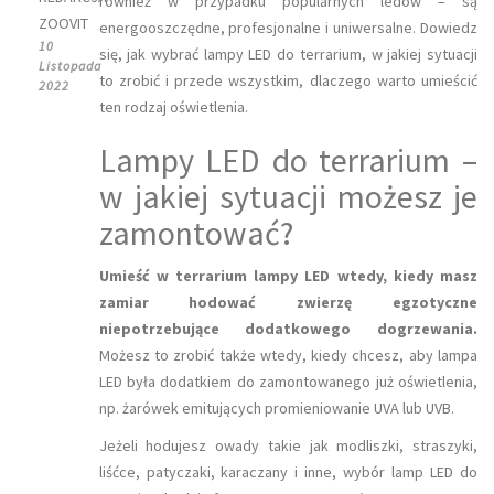
również w przypadku popularnych ledów – są
ZOOVIT
energooszczędne, profesjonalne i uniwersalne. Dowiedz
10
się, jak wybrać lampy LED do terrarium, w jakiej sytuacji
Listopada
to zrobić i przede wszystkim, dlaczego warto umieścić
2022
ten rodzaj oświetlenia.
Lampy LED do terrarium –
w jakiej sytuacji możesz je
zamontować?
Umieść w terrarium lampy LED wtedy, kiedy masz
zamiar hodować zwierzę egzotyczne
niepotrzebujące dodatkowego dogrzewania.
Możesz to zrobić także wtedy, kiedy chcesz, aby lampa
LED była dodatkiem do zamontowanego już oświetlenia,
np. żarówek emitujących promieniowanie UVA lub UVB.
Jeżeli hodujesz owady takie jak modliszki, straszyki,
liśćce, patyczaki, karaczany i inne, wybór lamp LED do