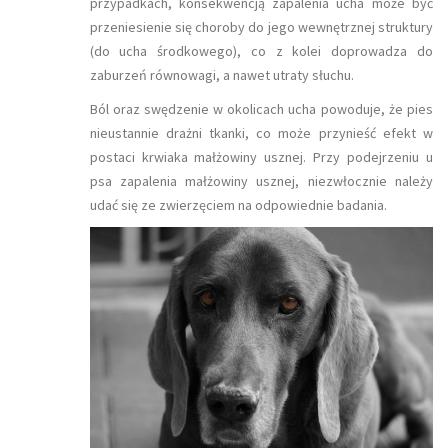
przypadkach, konsekwencją zapalenia ucha może być
przeniesienie się choroby do jego wewnętrznej struktury
(do ucha środkowego), co z kolei doprowadza do
zaburzeń równowagi, a nawet utraty słuchu.
Ból oraz swędzenie w okolicach ucha powoduje, że pies
nieustannie drażni tkanki, co może przynieść efekt w
postaci krwiaka małżowiny usznej. Przy podejrzeniu u
psa zapalenia małżowiny usznej, niezwłocznie należy
udać się ze zwierzęciem na odpowiednie badania.