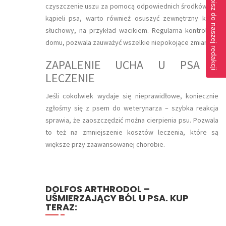
Napisz do naszej redakcji
czyszczenie uszu za pomocą odpowiednich środków. Po
kąpieli psa, warto również osuszyć zewnętrzny kanał
słuchowy, na przykład wacikiem. Regularna kontrola w
domu, pozwala zauważyć wszelkie niepokojące zmiany.
ZAPALENIE UCHA U PSA -
LECZENIE
Jeśli cokolwiek wydaje się nieprawidłowe, koniecznie
zgłośmy się z psem do weterynarza – szybka reakcja
sprawia, że zaoszczędzić można cierpienia psu. Pozwala
to też na zmniejszenie kosztów leczenia, które są
większe przy zaawansowanej chorobie.
DOLFOS ARTHRODOL –
UŚMIERZAJĄCY BÓL U PSA. KUP
TERAZ: