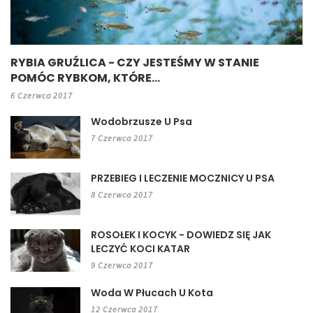
RYBIA GRUŹLICA - CZY JESTEŚMY W STANIE
POMÓC RYBKOM, KTÓRE...
6 Czerwca 2017
Wodobrzusze U Psa
7 Czerwca 2017
PRZEBIEG I LECZENIE MOCZNICY U PSA
8 Czerwca 2017
ROSOŁEK I KOCYK - DOWIEDZ SIĘ JAK
LECZYĆ KOCI KATAR
9 Czerwca 2017
Woda W Płucach U Kota
12 Czerwca 2017