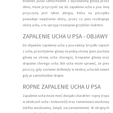
Również jazda samochodem z wystawioną głową przez
okno, może przyczynić się do zapalenia ucha u psa. Inną
przyczyną jest także alergia, która na początku
powoduje swędzenie skóry, przez co pies rozdrapuje
skórę ucha, a to sprzyja rozwojowi grzybów i bakterii.
ZAPALENIE UCHA U PSA - OBJAWY
Do objawów zapalenia ucha u psa należą: brzydki zapach
z ucha, przechylenie głowy na jedną stronę (pies pochyla
głowę na stronę ucha chorego), trzepanie głową oraz
drapanie chorego ucha. Ból ucha może sprawić, że pies
piszczy, gdy zostanie dotknięty w okolicę ucha lub nawet
gdy je samodzielnie drapie.
ROPNE ZAPALENIE UCHA U PSA
Zapalenie ucha może mieć dwojaki charakter: ropny (ropa
w okolicach ucha i bolesność) oraz rumieniowo-woskowy
(obfita woskowina, świąd, zaczerwienienie). W skrajnych