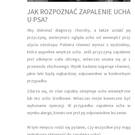
JAK ROZPOZNAĆ ZAPALENIE UCHA
U PSA?
Aby dokonać diagnozy choroby, a także ustalić jej
przyczynę, weterynarz ogląda ucho od wewnątrz przy
użyciu otoskopu. Pobiera również wymaz z wydzieliny,
która wypełnia wnętrze ucha. Jeśli przyczyną zapalenie
jest utknięcie ciała obcego, wówczas usuwa się je z
przewodu słuchowego. Wynik badania sugeruje również,
jakie leki będą najbardziej odpowiednie w konkretnym
przypadku.
Zdarza się, że stan zapalny obejmuje ucho wewnętrzne
lub tez ucho środkowe. Wówczas może konieczne być
wykonanie operacji. W przypadku zapalenia ucha w
wyniku alergii, konieczne jest jej odpowiednie leczenie.
W tym miejscu rodzi się pytanie, czy wszystkie psy mają
jednakową skłonność do zapalenia ucha?