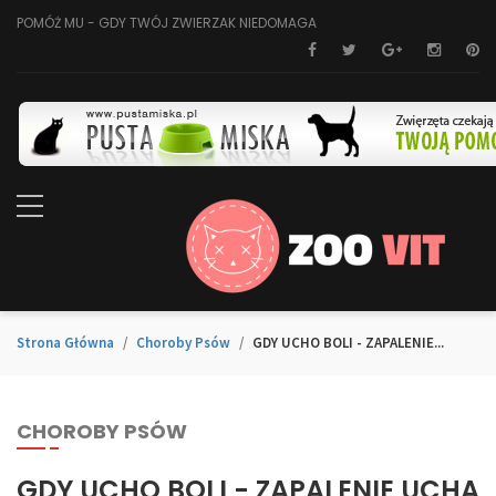
POMÓŻ MU - GDY TWÓJ ZWIERZAK NIEDOMAGA
Strona Główna
Choroby Psów
GDY UCHO BOLI - ZAPALENIE...
CHOROBY PSÓW
GDY UCHO BOLI - ZAPALENIE UCHA