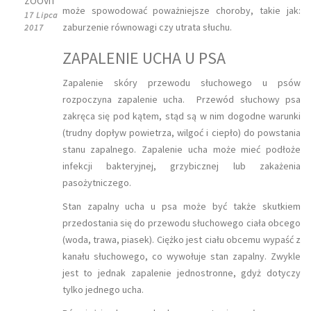
ZOOVIT
może spowodować poważniejsze choroby, takie jak:
17 Lipca
zaburzenie równowagi czy utrata słuchu.
2017
ZAPALENIE UCHA U PSA
Zapalenie skóry przewodu słuchowego u psów
rozpoczyna zapalenie ucha. Przewód słuchowy psa
zakręca się pod kątem, stąd są w nim dogodne warunki
(trudny dopływ powietrza, wilgoć i ciepło) do powstania
stanu zapalnego. Zapalenie ucha może mieć podłoże
infekcji bakteryjnej, grzybicznej lub zakażenia
pasożytniczego.
Stan zapalny ucha u psa może być także skutkiem
przedostania się do przewodu słuchowego ciała obcego
(woda, trawa, piasek). Ciężko jest ciału obcemu wypaść z
kanału słuchowego, co wywołuje stan zapalny. Zwykle
jest to jednak zapalenie jednostronne, gdyż dotyczy
tylko jednego ucha.