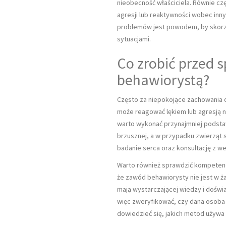
nieobecność właściciela. Równie cz
agresji lub reaktywności wobec inny
problemów jest powodem, by skorzys
sytuacjami.
Co zrobić przed 
behawiorystą?
Często za niepokojące zachowania
może reagować lękiem lub agresją n
warto wykonać przynajmniej podsta
brzusznej, a w przypadku zwierząt
badanie serca oraz konsultację z w
Warto również sprawdzić kompetenc
że zawód behawiorysty nie jest w ż
mają wystarczającej wiedzy i doświa
więc zweryfikować, czy dana osoba 
dowiedzieć się, jakich metod używa i 