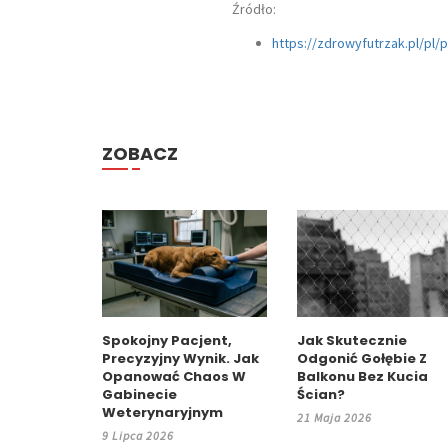
Źródło:
https://zdrowyfutrzak.pl/pl
ZOBACZ
Spokojny Pacjent,
Jak Skutecznie
Precyzyjny Wynik. Jak
Odgonić Gołębie Z
Opanować Chaos W
Balkonu Bez Kucia
Gabinecie
Ścian?
Weterynaryjnym
21 Maja 2026
9 Lipca 2026