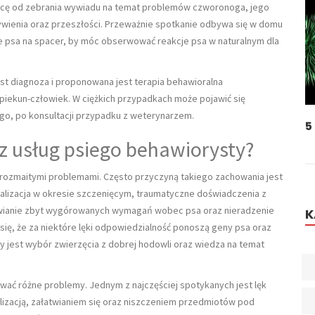
cę od zebrania wywiadu na temat problemów czworonoga, jego
wienia oraz przeszłości. Przeważnie spotkanie odbywa się w domu
ie psa na spacer, by móc obserwować reakcje psa w naturalnym dla
st diagnoza i proponowana jest terapia behawioralna
opiekun-człowiek. W ciężkich przypadkach może pojawić się
go, po konsultacji przypadku z weterynarzem.
Pielęgnacja Psich Oczu - Jak Dbać O Oczy
5
Psa
 z usług psiego behawiorysty?
 rozmaitymi problemami. Często przyczyną takiego zachowania jest
jalizacja w okresie szczenięcym, traumatyczne doświadczenia z
awianie zbyt wygórowanych wymagań wobec psa oraz nieradzenie
K
się, że za niektóre lęki odpowiedzialność ponoszą geny psa oraz
y jest wybór zwierzęcia z dobrej hodowli oraz wiedza na temat
 różne problemy. Jednym z najczęściej spotykanych jest lęk
alizacją, załatwianiem się oraz niszczeniem przedmiotów pod