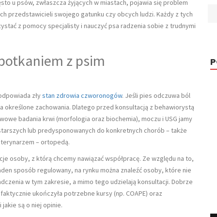
ęsto u psów, zwłaszcza żyjących w miastach, pojawia się problem
ch przedstawicieli swojego gatunku czy obcych ludzi. Każdy z tych
tać z pomocy specjalisty i nauczyć psa radzenia sobie z trudnymi
spotkaniem z psim
P
 odpowiada zły
stan zdrowia czworonogów
. Jeśli pies odczuwa ból
a określone zachowania. Dlatego przed konsultacją z behawiorystą
wowe badania krwi (morfologia oraz biochemia), moczu i USG jamy
 starszych lub predysponowanych do konkretnych chorób – także
eterynarzem – ortopedą.
je osoby, z którą chcemy nawiązać współpracę. Ze względu na to,
aden sposób regulowany, na rynku można znaleźć osoby, które nie
dczenia w tym zakresie, a mimo tego udzielają konsultacji. Dobrze
faktycznie ukończyła potrzebne kursy (np. COAPE) oraz
jakie są o niej opinie.