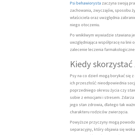
Psi behawiorysta
zaczyna swoją pra
zachowania, zwyczajów, sposobu ży
właściciela oraz uwzględnia zabran
niego otoczeniu.
Po wnikliwym wywiadzie stawiana je
uwzględniająca współpracę na linii 
zalecenie leczenia farmakologiczne
PRZYCZYNY WYTRZESZCZU OCZU U RYB
AKWARIOWYCH
Kiedy skorzystać
Psy na co dzień mogą borykać się z
ich przeszłość: nieodpowiednia soc
poprzedniego okresu życia czy st
sobie z emocjami i stresem. Zdarza 
jego stan zdrowia, dlatego tak ważn
charakteru rodziców zwierzęcia.
Powyższe przyczyny mogą powodować
separacyjny, który objawia się wok