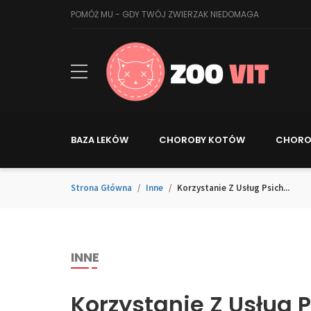
POMÓŻ MU - GDY TWÓJ ZWIERZAK NIEDOMAGA
BAZA LEKÓW
CHOROBY KOTÓW
CHORO
Strona Główna
Inne
Korzystanie Z Usług Psich...
INNE
Korzystanie Z Usług 