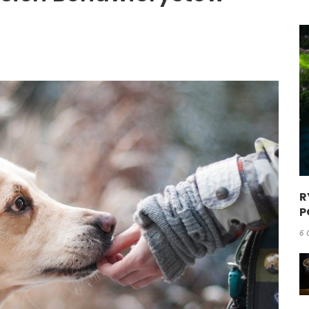
R
P
6 