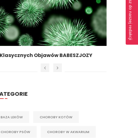
Napisz do naszej redakcji
 Klasycznych Objawów BABESZJOZY
Zapaleni
ATEGORIE
BAZA LEKÓW
CHOROBY KOTÓW
CHOROBY PSÓW
CHOROBY W AKWARIUM